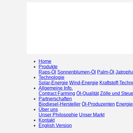
Home
Produkte
Raps-Öl
Sonnenblumen-Öl
Palm-Öl
Jatroph
Technologie
Solar-Energie
Wind-Energie
Kraftstoff-Techn
Allgemeine Info.
Contract Farming
Öl-Qualität
Zölle und Steu
Partnerschaften
Biodiesel-Hersteller
Öl-Produzenten
Energie
Über uns
Unser Philosophie
Unser Markt
Kontakt
English Version